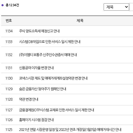
총 1234건
번호
제 목
1134
주식 양도소득세 예정신고 안내
1133
시스템 DB작업으로 인한 서비스 일시 제한 안내
1132
(주)이엠티 보통주 신주인수권증서 매매 안내
1131
신용공여 이자율 변경 안내
1130
코넥스시장 제도 및 매매거래계좌설정약관 변경 안내
1129
숨은 금융자산 찾아주기 캠페인 안내
1128
약관 변경 안내
1127
금융결제원OTP시스템 교체로 인한 서비스 일시 제한 안내
1126
홈페이지 시스템 점검 안내
1125
2021년 연말 시장운영 일정 및 2022년 연초 개장일(1월3일) 매매거래시간 안내