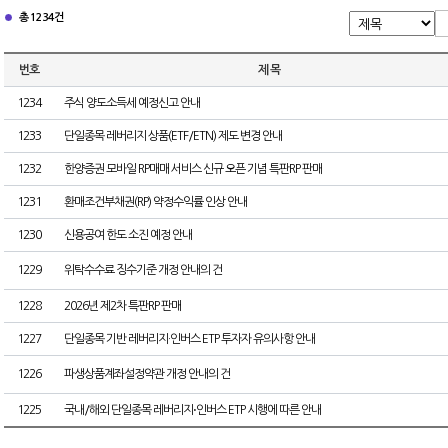
총 1234건
번호
제 목
1234
주식 양도소득세 예정신고 안내
1233
단일종목 레버리지 상품(ETF/ETN) 제도 변경 안내
1232
한양증권 모바일 RP매매 서비스 신규 오픈 기념 특판RP 판매
1231
환매조건부채권(RP) 약정수익률 인상 안내
1230
신용공여 한도 소진 예정 안내
1229
위탁수수료 징수기준 개정 안내의 건
1228
2026년 제2차 특판RP 판매
1227
단일종목 기반 레버리지·인버스 ETP 투자자 유의사항 안내
1226
파생상품계좌설정약관 개정 안내의 건
1225
국내/해외 단일종목 레버리지⋅인버스 ETP 시행에 따른 안내