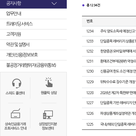
공지사항
총 1234건
업무안내
번호
트레이딩 서비스
1234
주식 양도소득세 예정신고
고객지원
1233
단일종목 레버리지 상품(ETF
약관 및 설명서
1232
한양증권 모바일 RP매매 서
개인(신용)정보보호
1231
환매조건부채권(RP) 약정
불공정거래행위자(금융위통보)
1230
신용공여 한도 소진 예정 
1229
위탁수수료 징수기준 개정 
1228
2026년 제2차 특판RP 판매
1227
단일종목 기반 레버리지·인버
1226
파생상품계좌설정약관 개정
1225
국내/해외 단일종목 레버리지