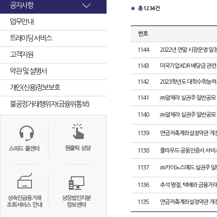
공지사항
총 1234건
업무안내
번호
트레이딩 서비스
1144
2022년 연말 시장운영 일정
고객지원
1143
미국기업 KDR 배당금 관련
약관 및 설명서
1142
2023학년도 대학수학능
개인(신용)정보보호
1141
㈜알체라 실권주 일반공모 
불공정거래행위자(금융위통보)
1140
㈜알체라 실권주 일반공모 
1139
연금저축계좌설정약관 개정
1138
클라우드 공동인증서 서비스
1137
㈜카이노스메드 실권주 일
1136
추석 명절, 택배와 금융거
1135
연금저축계좌설정약관 개정