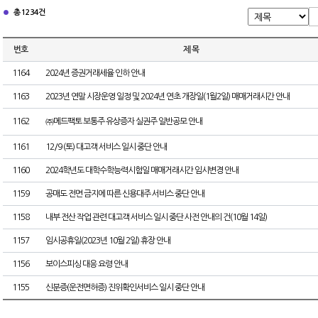
총 1234건
번호
제 목
1164
2024년 증권거래세율 인하 안내
1163
2023년 연말 시장운영 일정 및 2024년 연초 개장일(1월2일) 매매거래시간 안내
1162
㈜메드팩토 보통주 유상증자 실권주 일반공모 안내
1161
12/9 (토) 대고객 서비스 일시 중단 안내
1160
2024학년도 대학수학능력시험일 매매거래시간 임시변경 안내
1159
공매도 전면 금지에 따른 신용대주 서비스 중단 안내
1158
내부 전산 작업 관련 대고객 서비스 일시 중단 사전 안내의 건(10월 14일)
1157
임시공휴일(2023년 10월 2일) 휴장 안내
1156
보이스피싱 대응 요령 안내
1155
신분증(운전면허증) 진위확인서비스 일시 중단 안내