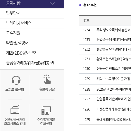
공지사항
총 1234건
업무안내
번호
트레이딩 서비스
1234
주식 양도소득세 예정신고
고객지원
1233
단일종목 레버리지 상품(ETF
약관 및 설명서
1232
한양증권 모바일 RP매매 서
개인(신용)정보보호
1231
환매조건부채권(RP) 약정
불공정거래행위자(금융위통보)
1230
신용공여 한도 소진 예정 
1229
위탁수수료 징수기준 개정 
1228
2026년 제2차 특판RP 판매
1227
단일종목 기반 레버리지·인버
1226
파생상품계좌설정약관 개정
1225
국내/해외 단일종목 레버리지