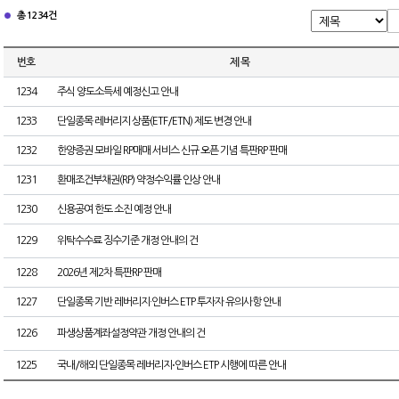
총 1234건
번호
제 목
1234
주식 양도소득세 예정신고 안내
1233
단일종목 레버리지 상품(ETF/ETN) 제도 변경 안내
1232
한양증권 모바일 RP매매 서비스 신규 오픈 기념 특판RP 판매
1231
환매조건부채권(RP) 약정수익률 인상 안내
1230
신용공여 한도 소진 예정 안내
1229
위탁수수료 징수기준 개정 안내의 건
1228
2026년 제2차 특판RP 판매
1227
단일종목 기반 레버리지·인버스 ETP 투자자 유의사항 안내
1226
파생상품계좌설정약관 개정 안내의 건
1225
국내/해외 단일종목 레버리지⋅인버스 ETP 시행에 따른 안내