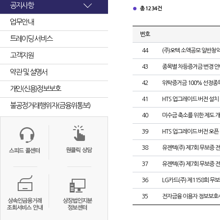
공지사항
총 1234건
업무안내
번호
트레이딩 서비스
44
(주)오텍 소액공모 일반청
고객지원
43
종목별 차등증거금 변경 안
약관 및 설명서
42
위탁증거금 100% 선정종목
개인(신용)정보보호
41
HTS 업그레이드 버전 설치
불공정거래행위자(금융위통보)
40
미수금 축소를 위한 제도 
39
HTS 업그레이드 버전 오픈
38
유젠텍(주) 제7회 무보증
37
유젠텍(주) 제7회 무보증 
36
LG카드(주) 제1158회 
35
전자금융 이용자 정보보호