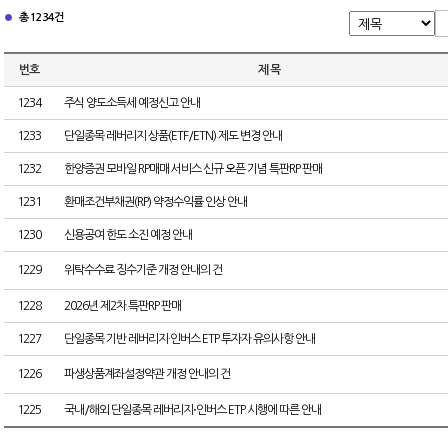
총 1234건
번호
제 목
1234
주식 양도소득세 예정신고 안내
1233
단일종목 레버리지 상품(ETF/ETN) 제도 변경 안내
1232
한양증권 모바일 RP매매 서비스 신규 오픈 기념 특판RP 판매
1231
환매조건부채권(RP) 약정수익률 인상 안내
1230
신용공여 한도 소진 예정 안내
1229
위탁수수료 징수기준 개정 안내의 건
1228
2026년 제2차 특판RP 판매
1227
단일종목 기반 레버리지·인버스 ETP 투자자 유의사항 안내
1226
파생상품계좌설정약관 개정 안내의 건
1225
국내/해외 단일종목 레버리지⋅인버스 ETP 시행에 따른 안내