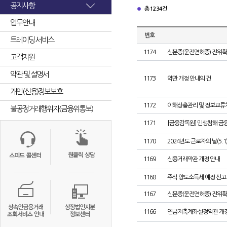
공지사항
총 1234건
업무안내
번호
트레이딩 서비스
1174
신분증(운전면허증) 진위확
고객지원
약관 및 설명서
1173
약관 개정 안내의 건
개인(신용)정보보호
1172
이해상충관리 및 정보교류
불공정거래행위자(금융위통보)
1171
[금융감독원] 민생침해 금
1170
2024년도 근로자의 날(5.1
1169
신용거래약관 개정 안내
1168
주식 양도소득세 예정 신고
1167
신분증(운전면허증) 진위확
1166
연금저축계좌설정약관 개정