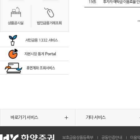
1165
투자자 예탁금 이용료율 인
바로가기 서비스
기타 서비스
보호금융상품등록부
공동인증안내
이용