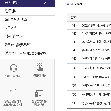
공지사항
총 1234건
업무안내
번호
트레이딩 서비스
1144
2022년 연말 시장운영 일정
고객지원
1143
미국기업 KDR 배당금 관련
약관 및 설명서
1142
2023학년도 대학수학능
개인(신용)정보보호
1141
㈜알체라 실권주 일반공모 
불공정거래행위자(금융위통보)
1140
㈜알체라 실권주 일반공모 
1139
연금저축계좌설정약관 개정
1138
클라우드 공동인증서 서비스
1137
㈜카이노스메드 실권주 일
1136
추석 명절, 택배와 금융거
1135
연금저축계좌설정약관 개정