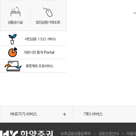
바로가기 서비스
기타 서비스
보호금융상품등록부
공동인증안내
이용