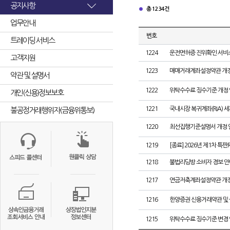
공지사항
총 1234건
업무안내
번호
트레이딩 서비스
1224
운전면허증 진위확인 서비스
고객지원
1223
매매거래계좌설정약관 개정
약관 및 설명서
1222
위탁수수료 징수기준 개정 
개인(신용)정보보호
1221
국내시장 복귀계좌(RIA) 
불공정거래행위자(금융위통보)
1220
최선집행기준설명서 개정 
1219
[종료] 2026년 제1차 특판
1218
불법리딩방 소비자 경보 안
1217
연금저축계좌설정약관 개정
1216
한양증권 신용거래약관 및
1215
위탁수수료 징수기준 변경