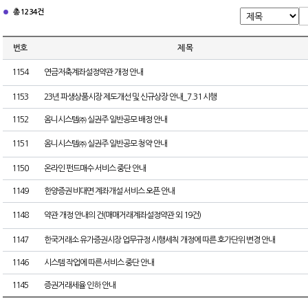
총 1234건
번호
제 목
1154
연금저축계좌설정약관 개정 안내
1153
23년 파생상품시장 제도개선 및 신규상장 안내_7.31 시행
1152
옴니시스템㈜ 실권주 일반공모 배정 안내
1151
옴니시스템㈜ 실권주 일반공모 청약 안내
1150
온라인 펀드매수 서비스 중단 안내
1149
한양증권 비대면 계좌개설 서비스 오픈 안내
1148
약관 개정 안내의 건(매매거래계좌설정약관 외 19건)
1147
한국거래소 유가증권시장 업무규정 시행세칙 개정에 따른 호가단위 변경 안내
1146
시스템 작업에 따른 서비스 중단 안내
1145
증권거래세율 인하 안내