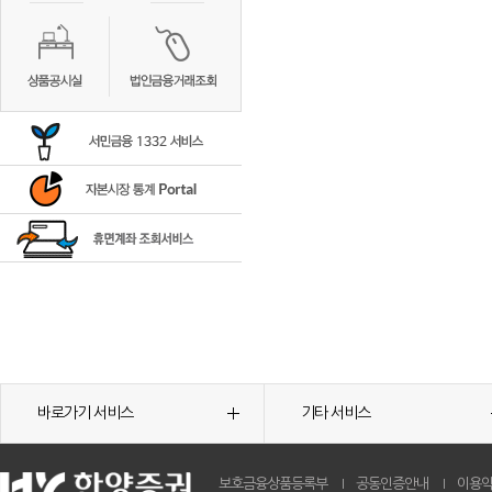
바로가기 서비스
기타 서비스
보호금융상품등록부
공동인증안내
이용