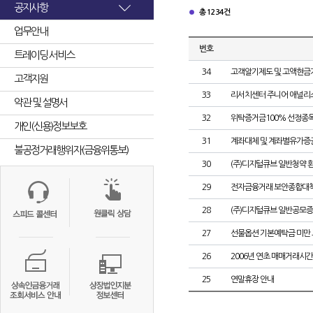
공지사항
총 1234건
업무안내
번호
트레이딩 서비스
34
고객알기제도 및 고액현금
고객지원
33
리서치센터 주니어 애널리
약관 및 설명서
32
위탁증거금100% 선정종목 
개인(신용)정보보호
31
계좌대체 및 계좌별유가증권
불공정거래행위자(금융위통보)
30
(주)디지털큐브 일반청약 
29
전자금융거래 보안종합대책
28
(주)디지털큐브 일반공모증
27
선물옵션 기본예탁금 미만
26
2006년 연초 매매거래시간
25
연말휴장 안내