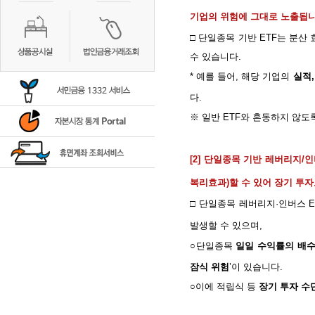
기업의 위험에 그대로 노출됩
□ 단일종목 기반
ETF
는 분산 
수 있습니다
.
*
예를 들어
,
해당 기업의
실적
,
다
.
※ 일반
ETF
와 혼동하지 않도록
[2]
단일종목 기반 레버리지
/
인
복리효과
)
할 수 있어 장기 투
□ 단일종목 레버리지·인버스
E
발생할 수 있으며
,
○단일종목
일일 수익률의 배
잠식 위험
’이 있습니다
.
○이에 적립식 등
장기 투자 수