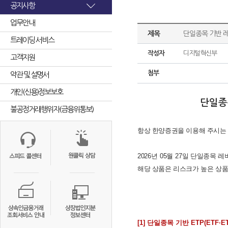
공지사항
업무안내
제목
단일종목 기반 레
트레이딩 서비스
작성자
디지털혁신부
고객지원
첨부
약관 및 설명서
개인(신용)정보보호
단일종
불공정거래행위자(금융위통보)
항상 한양증권을 이용해 주시는
2026
년
05
월
27
일 단일종목 레
해당 상품은 리스크가 높은 상
[1]
단일종목 기반
ETP(ETF
·
E