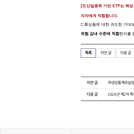
[3]
단일종목 기반
ETP
는 해당
자자에게 적합합니다
.
□
新
상품에 대한 과도한 기대
위험 감내 수준에 적합
한지를 
목록
이전 글
다음 글
이전 글
파생상품계좌설정약
다음 글
2026년 제2차 특