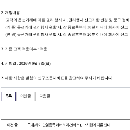
2.
개정내용
-
고객의 옵션거래에 따른 권리 행사 시
,
권리행사 신고기한 변경 및 문구 정비
(
기 존
)
옵션거래 권리행사 원할 시
,
장 종료후부터
30
분 이내에 회사에 신고
(
변 경
)
옵션거래 권리행사 원할 시
,
장 종료후부터
20
분 이내에 회사에 신고
3.
기존 고객 적용여부
:
적용
4.
시행일
: 2026
년
6
월
8
일
(
월
)
자세한 사항은 별첨의 신구조문대비표를 참고하여 주시기 바랍니다
.
목록
이전 글
다음 글
이전 글
국내/해외 단일종목 레버리지⋅인버스 ETP 시행에 따른 안내