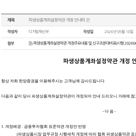
제목
파생상품계좌설정약관 개정 안내의 건
작성자
디지털혁신부
작성일
2026년 05월 18일
파생상품계좌설정약관 개정주요내용 및 신구조문대비표(시행 20260608
첨부
파생상품계좌설정약관 개정 안
항상 저희 한양증권을 이용해주시는 고객님께 감사드립니다
.
다음과 같이 당사 파생상품계좌설정약관이 개정되어 안내 드리오니 거래에 
-
다 음
-
1.
개정배경
:
금융투자협회 표준약관 개정안 반영
(
파생상품시장 업무규정 시행세칙 개정에 따라 협회 파생상품약관 표