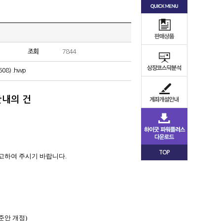
조회
7844
) .hwp
내의 건
TOP
참고하여
주시기 바랍니다
.
준안 개정
)