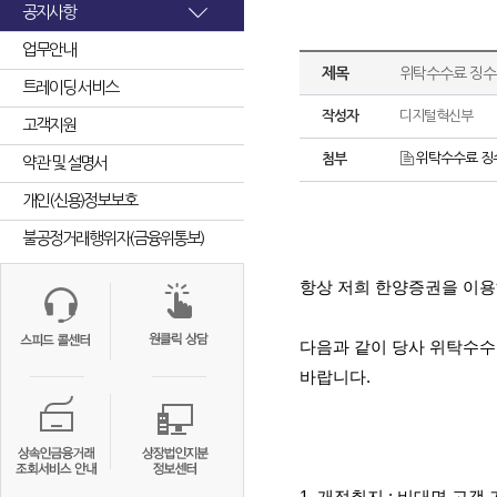
공지사항
업무안내
제목
위탁수수료 징수
트레이딩 서비스
작성자
디지털혁신부
고객지원
위탁수수료 징수
첨부
약관 및 설명서
개인(신용)정보보호
불공정거래행위자(금융위통보)
항상 저희 한양증권을 이
다음과 같이 당사 위탁수
바랍니다
.