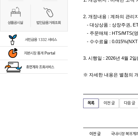
1.
개정취지
:
비대면 고객 
2.
개정내용
:
계좌의 관리
-
대상상품
:
상장주권
, E
-
주문매체
: HTS/MTS(
영
-
수수료율
: 0.015%(NXT
3.
시행일
: 2026
년
4
월
2
일
※ 자세한 내용은 별첨의 
목록
이전 글
다음 글
이전 글
국내시장 복귀계좌(