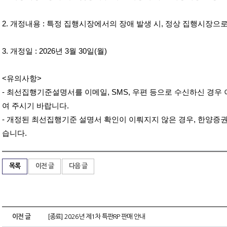
2.
개정내용
:
특정 집행시장에서의 장애 발생 시
,
정상 집행시장으로
3.
개정일
: 2026
년
3
월
30
일
(
월
)
<
유의사항
>
-
최선집행기준설명서를 이메일
, SMS,
우편 등으로 수신하신 경우 
여 주시기 바랍니다
.
-
개정된 최선집행기준 설명서 확인이 이뤄지지 않은 경우
,
한양증권
습니다
.
목록
이전 글
다음 글
이전 글
[종료] 2026년 제1차 특판RP 판매 안내