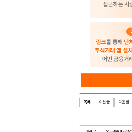
목록
이전 글
다음 글
이전 글
연금저축계좌설정약