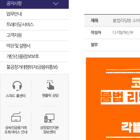
공지사항
업무안내
제목
불법리딩방 소비
트레이딩 서비스
작성자
디지털혁신부
고객지원
첨부
약관 및 설명서
개인(신용)정보보호
불공정거래행위자(금융위통보)