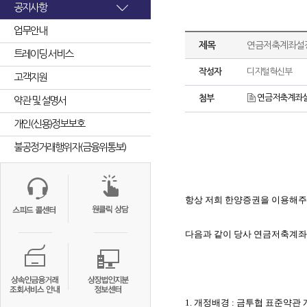
공지사항
업무안내
제목
연금저축계좌설정
트레이딩 서비스
작성자
디지털혁신부
고객지원
연금저축계좌설정
첨부
약관 및 설명서
개인(신용)정보보호
불공정거래행위자(금융위통보)
항상 저희 한양증권을 이용해
다음과 같이 당사 연금저축계
1.
개정배경
:
금투협 표준약관 