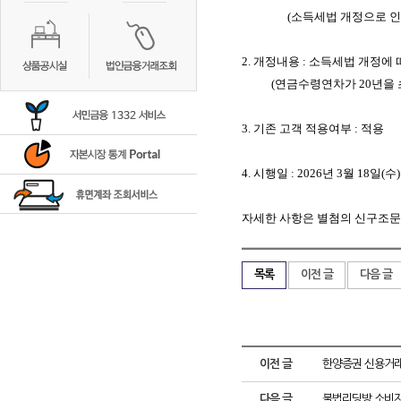
(
소득세법 개정으로 인
2.
개정내용
:
소득세법 개정에 
(
연금수령연차가
20
년을
3.
기존 고객 적용여부
:
적용
4.
시행일
: 2026
년
3
월
18
일
(
수
)
자세한 사항은 별첨의 신구조
목록
이전 글
다음 글
이전 글
한양증권 신용거래
다음 글
불법리딩방 소비자