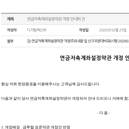
제목
연금저축계좌설정약관 개정 안내의 건
작성자
디지털혁신부
작성일
2026년 02월 25일
연금저축계좌설정약관 개정주요내용 및 신구조문대비표(시행 20260318
첨부
연금저축계좌설정약관 개정 안
항상 저희 한양증권을 이용해주시는 고객님께 감사드립니다
.
다음과 같이 당사 연금저축계좌설정약관이 개정되어 안내 드리오니 거래에 
-
다 음
-
1.
개정배경
:
금투협 표준약관 개정안 반영