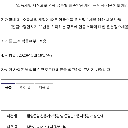
(
소득세법 개정으로 인해 금투협 표준약관 개정 ⇒ 당사 약관에도 개
2.
개정내용
:
소득세법 개정에 따른 연금소득 원천징수세율 인하 사항 반영
(
연금수령연차가
20
년을 초과하는 경우에 연금소득에 대한 원천징수세
3.
기존 고객 적용여부
:
적용
4.
시행일
: 2026
년
3
월
18
일
(
수
)
자세한 사항은 별첨의 신구조문대비표를 참고하여 주시기 바랍니다
.
목록
이전 글
다음 글
이전 글
한양증권 신용거래약관 및 증권담보융자약관 개정 안내
다음 글
불법리딩방 소비자 경보 안내