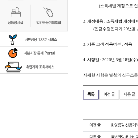
(
소득세법 개정으로 인
2.
개정내용
:
소득세법 개정에 
(
연금수령연차가
20
년을
3.
기존 고객 적용여부
:
적용
4.
시행일
: 2026
년
3
월
18
일
(
수
)
자세한 사항은 별첨의 신구조
목록
이전 글
다음 글
이전 글
한양증권 신용거래
다음 글
불법리딩방 소비자