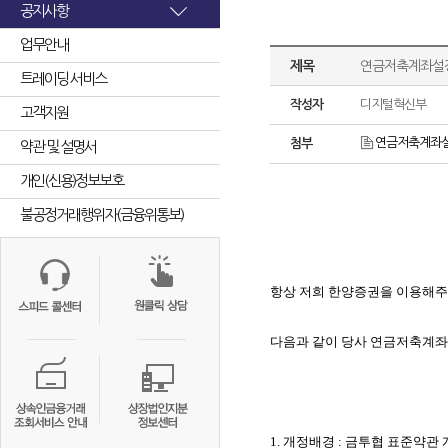
공지사항
업무안내
제목
연금저축계좌설정
트레이딩 서비스
작성자
디지털혁신부
고객지원
연금저축계좌설정
첨부
약관 및 설명서
개인(신용)정보보호
불공정거래행위자(금융위통보)
항상 저희 한양증권을 이용해
다음과 같이 당사 연금저축계
1.
개정배경
:
금투협 표준약관 