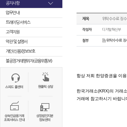
공지사항
업무안내
제목
위탁수수료 징수
트레이딩 서비스
작성자
디지털혁신부
고객지원
위탁수수료 징수
첨부
약관 및 설명서
개인(신용)정보보호
불공정거래행위자(금융위통보)
항상 저희 한양증권을 이
한국거래소
(KRX)
의 거래소
거래에 참고하시기 바랍니