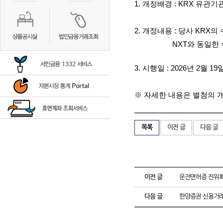
1.
개정배경
: KRX
유관기관
2.
개정내용
:
당사
KRX
의
NXT
와
동일한 
3.
시행일
: 2026
년
2
월
19
※ 자세한 내용은 별첨의 
목록
이전 글
다음 글
이전 글
운전면허증 진위
다음 글
한양증권 신용거래