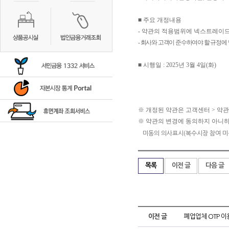
■
주요 개정내용
-
약관의 적용범위에 넥스트레이드
-
회사와 고객이 준수하여야 할 규정에
■
시행일
: 2025
년
3
월
4
일
(
화
)
※
개정된 약관은 고객센터
>
약관
※
약관의 변경에 동의하지 아니하
미동의 의사표시(복수시장 참여 미
목록
이전 글
다음 글
이전 글
폐업업체 OTP 이