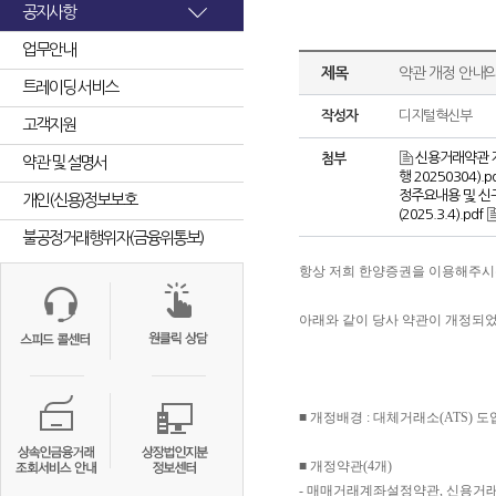
공지사항
업무안내
제목
약관 개정 안내의
트레이딩 서비스
작성자
디지털혁신부
고객지원
신용거래약관 개
첨부
약관 및 설명서
행 20250304).p
정주요내용 및 신구
개인(신용)정보보호
(2025.3.4).pdf
불공정거래행위자(금융위통보)
항상 저희 한양증권을 이용해주
아래와 같이 당사 약관이 개정되
■
개정배경
:
대체거래소
(ATS)
도
■
개정약관
(4
개
)
-
매매거래계좌설정약관
,
신용거