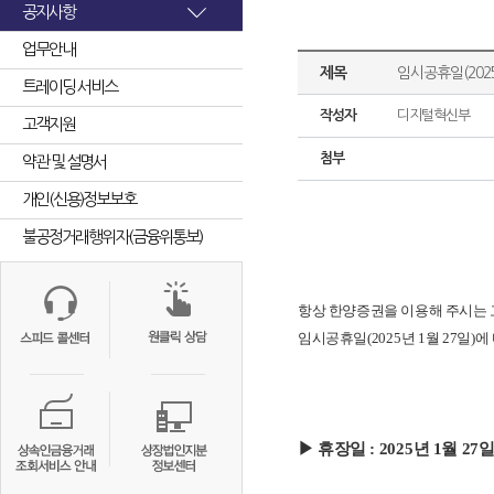
공지사항
업무안내
제목
임시공휴일(2025
트레이딩 서비스
작성자
디지털혁신부
고객지원
첨부
약관 및 설명서
개인(신용)정보보호
불공정거래행위자(금융위통보)
항상 한양증권을 이용해 주시는
임시공휴일
(2025
년
1
월
27
일
)
에
▶ 휴장일
: 2025
년
1
월
27