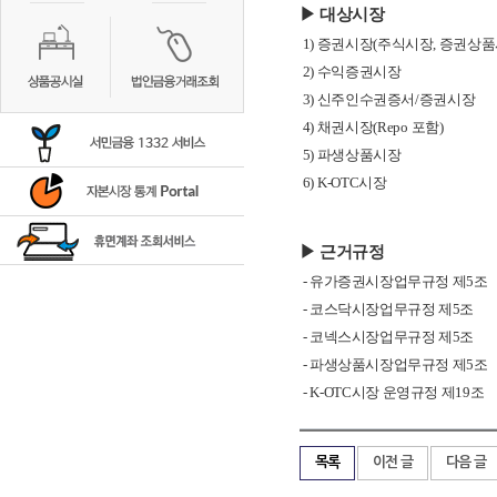
▶ 대상시장
1)
증권시장
(
주식시장
,
증권상품
2)
수익증권시장
3)
신주인수권증서
/
증권시장
4)
채권시장
(Repo
포함
)
5)
파생상품시장
6) K-OTC
시장
▶ 근거규정
-
유가증권시장업무규정 제
5
조
-
코스닥시장업무규정 제
5
조
-
코넥스시장업무규정 제
5
조
-
파생상품시장업무규정 제
5
조
- K-OTC
시장 운영규정 제
19
조
목록
이전 글
다음 글