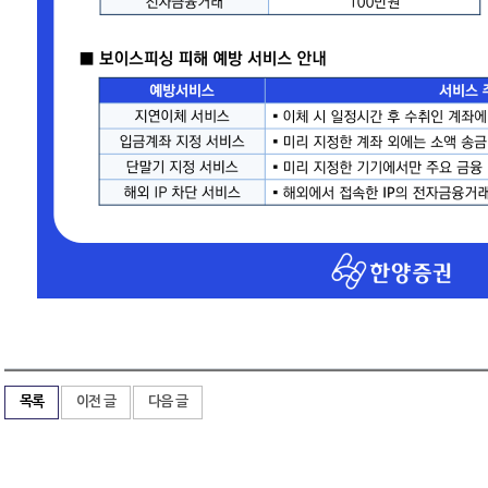
목록
이전 글
다음 글