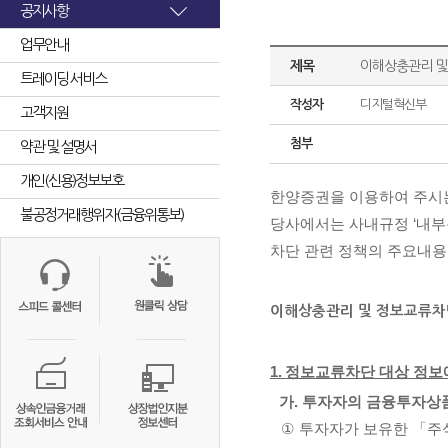
공지사항
업무안내
제목
이해상충관리 및
트레이딩 서비스
작성자
디지털혁신부
고객지원
첨부
약관 및 설명서
개인(신용)정보보호
한양증권을 이용하여 주시
불공정거래행위자(금융위통보)
당사에서는 사내규정
‘
내부
차단 관련 정책의 주요내용
이해상충관리 및 정보교류차
1.
정보교류차단 대상 정보
가
.
투자자의 금융투자상
①
투자자가 보유한 「주