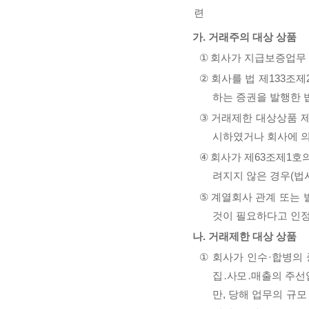
련
가
.
거래주의 대상 상품
①
회사가 지급보증업무 
②
회사를 법 제
133
조제
하는 증권을 발행한 
③
거래제한 대상상품 
시하였거나 회사에 
④
회사가 제
63
조제
1
호
려지지 않은 경우
(
법
⑤
계열회사 관계 또는
것이 필요하다고 인
나
.
거래제한 대상 상품
①
회사가 인수
·
합병의 
집
․
사모
․
매출의 주선
만
,
당해 업무의 규모