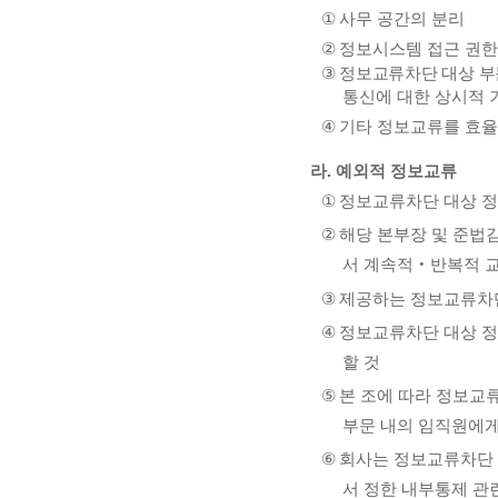
①
사무 공간의 분리
②
정보시스템 접근 권한
③
정보교류차단 대상 부
통신에 대한 상시적 
④
기타 정보교류를 효율
라
.
예외적 정보교류
①
정보교류차단 대상 정
②
해당 본부장 및 준법
서 계속적
‧
반복적 
③
제공하는 정보교류차단
④
정보교류차단 대상 정
할 것
⑤
본 조에 따라 정보교
부문 내의 임직원에게
⑥
회사는 정보교류차단 
서 정한 내부통제 관