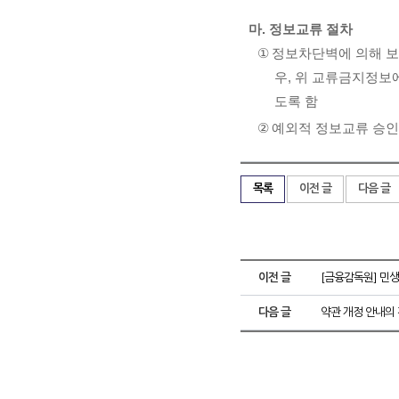
마
.
정보교류 절차
①
정보차단벽에 의해 보
우
,
위 교류금지정보에
도록 함
②
예외적 정보교류 승
목록
이전 글
다음 글
이전 글
[금융감독원] 민
다음 글
약관 개정 안내의