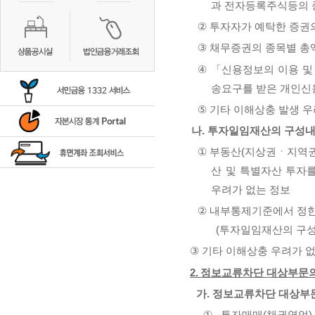
과 전자등록주식등의 
②
투자자가 예탁한 증권의
③
채무증권의 종목별 총
④
「신용정보의 이용 및
송요구를 받은 개인
⑤
기타 이해상충 발생 우
나
.
투자일임재산의 구성내
①
부동산
(
지상권ㆍ지역권
산 및 특별자산 투자
우려가 없는 정보
②
내부통제기준에서 정한
(
투자일임재산의 구성
③
기타 이해상충 우려가 
2.
정보교류차단 대상부문의
가
.
정보교류차단 대상부