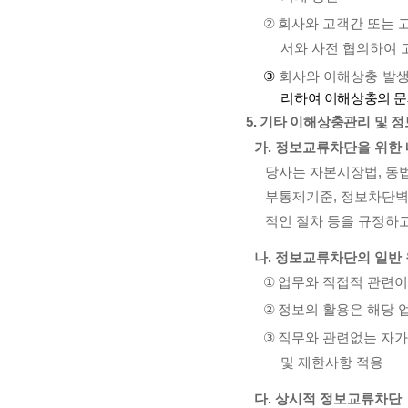
②
회사와 고객간 또는 
서와 사전 협의하여 
③
회사와 이해상충 발생
리하여 이해상충의 문
5.
기타 이해상충관리 및 
가
.
정보교류차단을 위한 
당사는 자본시장법
,
동법
부통제기준
,
정보차단벽
적인 절차 등을 규정하
나
.
정보교류차단의 일반
①
업무와 직접적 관련이
②
정보의 활용은 해당 
③
직무와 관련없는 자가
및 제한사항 적용
다
.
상시적 정보교류차단