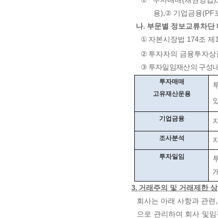
①
투자매매
(
채권영업
용
),
②
기업금융
(PF
나
.
부문별 정보교류차단
①
자본시장법
174
조 제
②
투자자의 금융투자상
③
투자일임재산의 구성내역
투자매매
고유재산운용
기
업금융
조사분석
투자일임
3.
거래주의 및 거래제한 상
회사는 아래 사항과 관련
으로 관리하여 회사 및
임