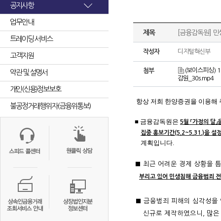
공지사항
업무안내
제목
[금융감독원] 
트레이딩 서비스
작성자
디지털혁신부
고객지원
(보이스피싱) 1
첨부
약관 및 설명서
감원_30s.mp4
개인(신용)정보보호
항상 저희 한양증권을 이용해 
불공정거래행위자(금융위통보)
■ 금융감독원은
5월 「가정의 달
집중 홍보기간(5.2~5.31.)을 설
계획입니다.
■ 최근 어려운 경제 상황을 
부리고 있어 민생침해 금융범죄 
■ 금융범죄 피해의 심각성을 
신규로 제작하였으니, 많은 