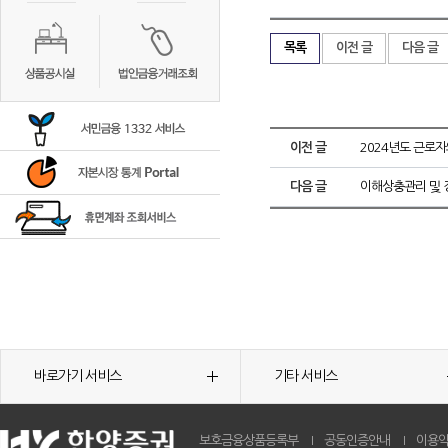
목록
이전 글
다음 글
이전 글
2024년도 근로자의
다음 글
이해상충관리 및 
바로가기 서비스
기타 서비스
보호금융상품등록부
공동인증안내
이용