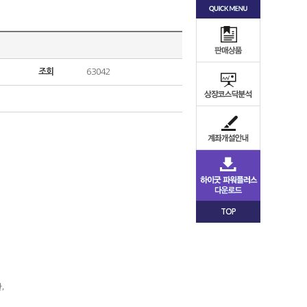
조회
63042
TOP
관
,