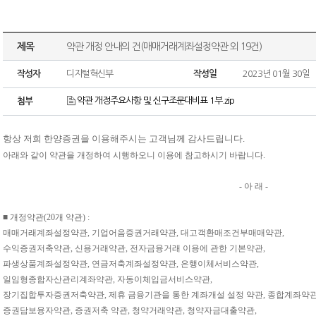
제목
약관 개정 안내의 건(매매거래계좌설정약관 외 19건)
작성자
디지털혁신부
작성일
2023년 01월 30일
약관 개정주요사항 및 신구조문대비표 1부.zip
첨부
항상 저희 한양증권을 이용해주시는 고객님께 감사드립니다
.
아래와 같이 약관을 개정하여 시행하오니 이용에 참고하시기 바랍니다
.
-
아 래
-
■
개정약관
(20
개 약관
) :
매매거래계좌설정약관
,
기업어음증권거래약관
,
대고객환매조건부매매약관
,
수익증권저축약관
,
신용거래약관
,
전자금융거래 이용에 관한 기본약관
,
파생상품계좌설정약관
,
연금저축계좌설정약관
,
은행이체서비스약관
,
일임형종합자산관리계좌약관
,
자동이체입금서비스약관
,
장기집합투자증권저축약관
,
제휴 금융기관을 통한 계좌개설 설정 약관
,
종합계좌약
증권담보융자약관
,
증권저축 약관
,
청약거래약관
,
청약자금대출약관
,