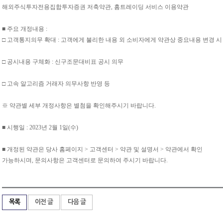
해외주식투자전용집합투자증권 저축약관
,
홈트레이딩 서비스 이용약관
■
주요 개정내용
:
□
고객통지의무 확대
:
고객에게 불리한 내용 외 소비자에게 약관상 중요내용 변경 시
□
공시내용 구체화
:
신구조문대비표 공시 의무
□
고속 알고리즘 거래자 의무사항 반영 등
※
약관별 세부 개정사항은 별첨을 확인해주시기 바랍니다
.
■
시행일
: 2023
년
2
월
1
일
(
수
)
■
개정된 약관은 당사 홈페이지
>
고객센터
>
약관 및 설명서
>
약관에서 확인
가능하시며
,
문의사항은 고객센터로 문의하여 주시기 바랍니다
.
목록
이전 글
다음 글