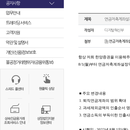
공지사항
업무안내
제목
연금저축계좌설정
트레이딩 서비스
작성자
디지털혁신부
고객지원
연금저축계좌설
첨부
약관 및 설명서
개인(신용)정보보호
항상 저희 한양증권을 이용해
불공정거래행위자(금융위통보)
8/1(
월
)
부터 연금저축계좌설정
■ 주요 변경내용
1.
퇴직연금계좌의 범위 확대
2.
과세제외금액의 인출순서 
3.
연금소득의 부득이한 인출사
■ 시행일
: 2022
년
8
월
1
일
(
월
)