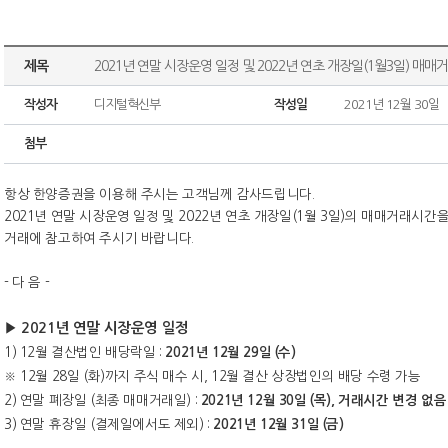
제목
2021년 연말 시장운영 일정 및 2022년 연초 개장일(1월3일) 매
작성자
디지털혁신부
작성일
2021년 12월 30일
첨부
항상 한양증권을 이용해 주시는 고객님께 감사드립니다
.
2021
년 연말 시장운영 일정 및
2022
년 연초 개장일
(1
월
3
일
)
의 매매거래시간을
거래에 참고하여 주시기 바랍니다
.
-
다 음
-
▶
2021
년 연말 시장운영 일정
1) 12
월 결산법인 배당락일
:
2021
년
12
월
29
일
(
수
)
※
12
월
28
일
(
화
)
까지 주식 매수 시
, 12
월 결산 상장법인의 배당 수령 가능
2)
연말 폐장일
(
최종 매매거래일
) :
2021
년
12
월
30
일
(
목
),
거래시간 변경 없음
3)
연말 휴장일
(
결제일에서도 제외
) :
2021
년
12
월
31
일
(
금
)