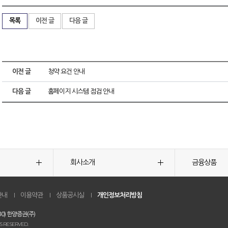
목록
이전 글
다음 글
이전 글
청약 요건 안내
다음 글
홈페이지 시스템 점검 안내
회사소개
금융상품
안내
이용약관
상품공시실
개인정보처리방침
0) 한양증권(주)
S RESERVED.