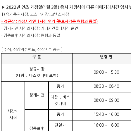
▶
2022
년 연초 개장일
(1
월
3
일
)
증시 개장식에 따른 매매거래시간 임시 
1)
유가증권시장
,
코스닥시장
,
코넥스시장
-
정규장
:
개장시각만
1
시간 연기
(
종료시각은 현행과 동일
)
-
장개시전 시간외시장
:
거래시간을
1
시간 순연
-
장종료후 시간외시장
:
현행과 동일
[
주식
,
상장지수펀드
,
상장지수 증권
]
구 분
변경 전
정규시장
09:00 ~ 15:30
(
대량
․
바스켓매매 포함
)
종가
08:30 ~ 08:40
장개시전
대량
․
바스
08:00 ~ 09:00
켓매매
시간외
종가
15:40 ~ 16:00
시장
단일가
16:00 ~ 18:00
장종료후