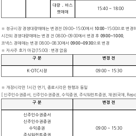
대량
․
바스
15:40 ~ 18:00
켓매매
※
정규시장 경쟁대량매매는 변경전
09:00~15:00
에서
10:00
~15:00
으로 변경
시간외 경쟁대량매매는 변경 전
08:00~09:00
에서 변경 후
09:00~10:00
,
코넥스 경매매는 변경
08:00~08:30
에서
09:00~09:30
으로 변경
※
자사주 호가 마감
(15:00) :
변경 없음
구 분
변경 전
K-OTC
시장
09:00 ~ 15:30
※
개장시각만
1
시간 연기
,
종료시각은 현행과 동일
[
신주인수권증서
,
신주인수권증권
,
수익증권
,
주식워런트증권
,
채권
(
국채
, Rep
구 분
변경 전
신주인수권증서
신주인수권증권
수익증권
09:00 ~ 15:30
주식워런트증권