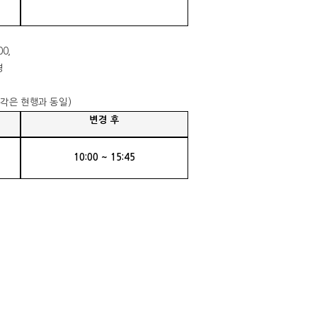
00,
경
각은 현행과 동일
)
변경 후
10:00 ~ 15:45