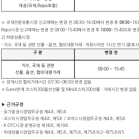
채권
(
국채
,Repo
포함
)
※
국채전문유통시장 신고매매는 변경 전
08:30~16:00
에서 변경 후
09:30
~16:
Repo
시장 신고매매는 변경 전
09:00~15:40
에서 변경 후
10:00
~15:40
으로 변
2)
파생상품시장
-
지수
,
국채 등 관련 선물
・
옵션
,
협의대량거래
:
개장시각만
1
시간 연기
(
종료시
구 분
변경 전
지수
,
국채 등 관련
09:00 ~ 15:45
선물
,
옵션
,
협의대량거래
※
장개시전 협의거래시간
(07:30~08:30)
변경 없음
※
Eurex
연계 코스피
200
옵션선물 및
Mini
코스피
200
선물
:
거래시간 변경 없음
▶
근거규정
-
유가증권시장업무규정 제
4
조
,
제
5
조
-
코스닥시장업무규정 제
4
조
,
제
5
조
/
코넥스시장업무규정 제
4
조
,
제
5
조
- K-OTC
시장 운영규정 제
18
조
,
제
19
조
-
파생상품시장업무규정 제
4
조
,
제
5
조
,
제
75
조
,
제
75
조의
2~
제
75
조의
5