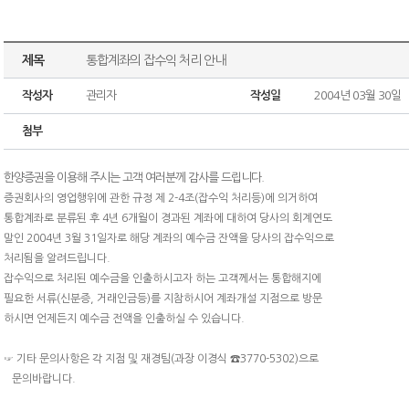
제목
통합계좌의 잡수익 처리 안내
작성자
관리자
작성일
2004년 03월 30일
첨부
한양증권을 이용해 주시는 고객 여러분께 감사를 드립니다.
증권회사의 영업행위에 관한 규정 제 2-4조(잡수익 처리등)에 의거하여
통합계좌로 분류된 후 4년 6개월이 경과된 계좌에 대하여 당사의 회계연도
말인 2004년 3월 31일자로 해당 계좌의 예수금 잔액을 당사의 잡수익으로
처리됨을 알려드립니다.
잡수익으로 처리된 예수금을 인출하시고자 하는 고객께서는 통합해지에
필요한 서류(신분증, 거래인금등)를 지참하시어 계좌개설 지점으로 방문
하시면 언제든지 예수금 전액을 인출하실 수 있습니다.
☞ 기타 문의사항은 각 지점 및 재경팀(과장 이경식 ☎3770-5302)으로
문의바랍니다.