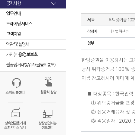
공지사항
업무안내
제목
위탁증거금 10
트레이딩 서비스
작성자
디지털혁신부
고객지원
첨부
약관 및 설명서
개인(신용)정보보호
한양증권을 이용하시는 고
불공정거래행위자(금융위통보)
당사 위탁증거금 100% 
이점 참고하시어 매매에 차
■ 대상종목 : 한국전력 (
① 위탁증거금률 변경 : 
② 신용거래융자 및 증
③ 적용일자 : 2020. 5