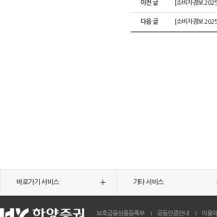
이전 글
[소비자경보 202
다음 글
[소비자경보 202
바로가기 서비스
기타 서비스
보호금융상품등록부
공동인증안내
이용