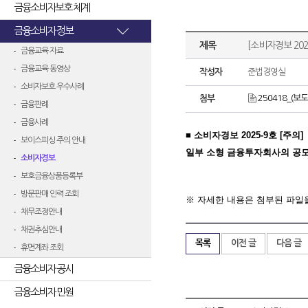
금융소비자보호 체계
금융소비자 정보
제목
[소비자경보 20
금융교육 자료
금융교육 동영상
작성자
준법경영실
소비자보호 우수사례
250418_(
첨부
금융판례
금융사례
■ 소비자경보 2025-9호
[주의]
보이스피싱 주의 안내
일부 소형 금융투자회사의 공모
소비자경보
보호금융상품등록부
방문판매 인력 조회
※ 자세한 내용은 첨부된 파일
채무조정안내
채권추심안내
목록
이전 글
다음 글
휴면계좌 조회
금융소비자 공시
금융소비자 민원