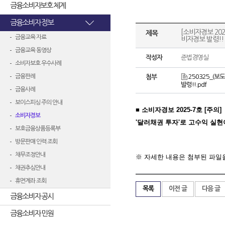
금융소비자보호 체계
금융소비자 정보
[소비자경보 20
제목
금융교육 자료
비자경보 발령!!
금융교육 동영상
작성자
준법경영실
소비자보호 우수사례
금융판례
250325_(
첨부
발령!!.pdf
금융사례
보이스피싱 주의 안내
■ 소비자경보 2025-7호
[주의]
소비자경보
'달러채권 투자'로 고수익 실현
보호금융상품등록부
방문판매 인력 조회
채무조정안내
※ 자세한 내용은 첨부된 파일
채권추심안내
휴면계좌 조회
목록
이전 글
다음 글
금융소비자 공시
금융소비자 민원