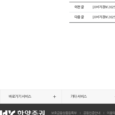
이전 글
[소비자경보 20
다음 글
[소비자경보 202
바로가기 서비스
기타 서비스
보호금융상품등록부
공동인증안내
이용