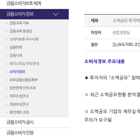
금융소비자보호 체계
금융소비자 정보
제목
소액공모 투자에 
금융교육 자료
금융교육 동영상
작성자
준법경영실
소비자보호 우수사례
(보도자료) 조
첨부
금융판례
금융사례
소비자경보 주요내용
보이스피싱 주의 안내
소비자경보
◈ 투자자의 “소액공모” 참
보호금융상품등록부
방문판매 인력 조회
◦ 최근 소액공모현황 분석
채무조정안내
채권추심안내
◦ 소액공모 기업의 재무실
휴면계좌 조회
주의가 요구됨
금융소비자 공시
금융소비자 민원