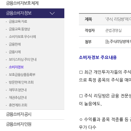
금융소비자보호 체계
금융소비자 정보
제목
‘주식 리딩방’에
금융교육 자료
금융교육 동영상
작성자
준법경영실
소비자보호 우수사례
주식리딩방에 대
첨부
금융판례
금융사례
소비자경보 주요내용
보이스피싱 주의 안내
소비자경보
□
최근 개인투자자들의 주식 
보호금융상품등록부
으로 특정 종목의 주식을 매
방문판매 인력 조회
채무조정안내
□ 주식 리딩방은 금융 전문
채권추심안내
이 높음에도,
휴면계좌 조회
금융소비자 공시
◦ 수익률과 종목 적중률 등
금융소비자 민원
우가 다수