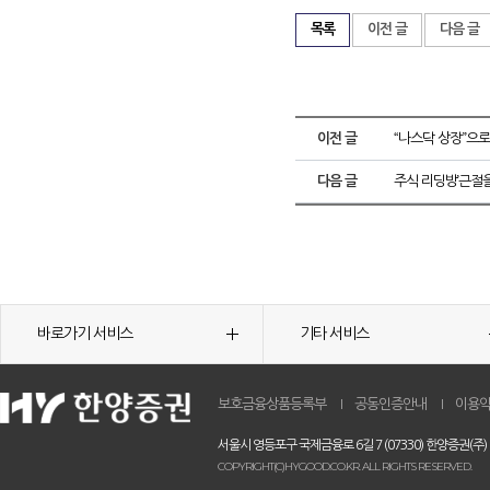
목록
이전 글
다음 글
이전 글
“나스닥 상장”으
다음 글
주식 리딩방’근절을 
바로가기 서비스
기타 서비스
보호금융상품등록부
공동인증안내
이용
서울시 영등포구 국제금융로 6길 7 (07330) 한양증권(주)
COPYRIGHT(C)HYGOOD.CO.KR. ALL RIGHTS RESERVED.