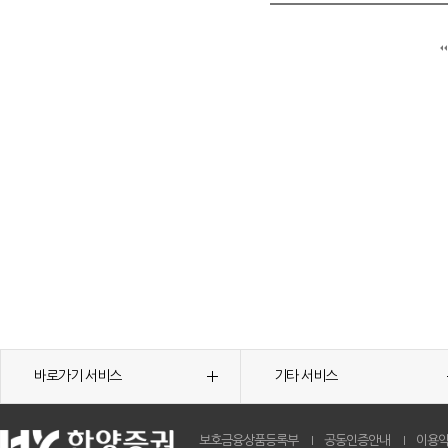
바로가기 서비스
기타 서비스
보호금융상품등록부
공동인증안내
이용