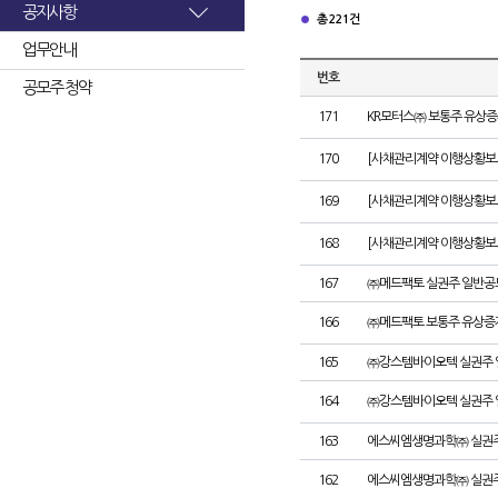
공지사항
총 221건
업무안내
번호
공모주 청약
171
KR모터스㈜ 보통주 유상증
170
[사채관리계약 이행상황보고서
169
[사채관리계약 이행상황보고서
168
[사채관리계약 이행상황보고서
167
㈜메드팩토 실권주 일반공
166
㈜메드팩토 보통주 유상증
165
㈜강스템바이오텍 실권주 
164
㈜강스템바이오텍 실권주 
163
에스씨엠생명과학㈜ 실권주
162
에스씨엠생명과학㈜ 실권주