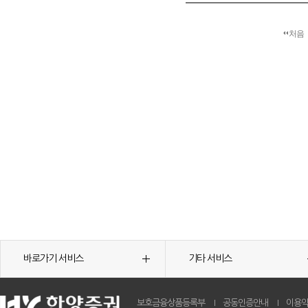
처음
바로가기 서비스
기타 서비스
보호금융상품등록부
공동인증안내
이용