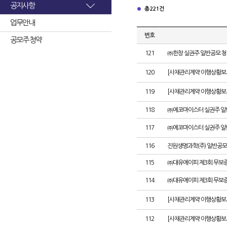
공지사항
총 221건
업무안내
번호
공모주 청약
121
㈜한창 실권주 일반공모 청
120
[사채관리계약 이행상황보고
119
[사채관리계약 이행상황보고
118
㈜에코마이스터 실권주 일
117
㈜에코마이스터 실권주 일
116
진원생명과학(주) 일반공모
115
㈜대유에이피 제3회 무보
114
㈜대유에이피 제3회 무보
113
[사채관리계약 이행상황보
112
[사채관리계약 이행상황보고