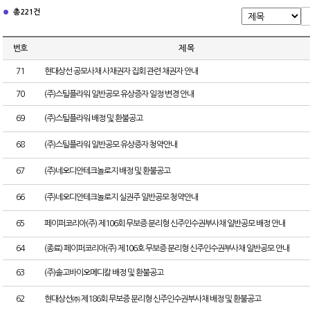
총 221건
번호
제 목
71
현대상선 공모사채 사채권자 집회 관련 채권자 안내
70
(주)스틸플라워 일반공모 유상증자 일정 변경 안내
69
(주)스틸플라워 배정 및 환불공고
68
(주)스틸플라워 일반공모 유상증자 청약안내
67
(주)네오디안테크놀로지 배정 및 환불공고
66
(주)네오디안테크놀로지 실권주 일반공모 청약안내
65
페이퍼코리아(주) 제106회 무보증 분리형 신주인수권부사채 일반공모 배정 안내
64
(종료) 페이퍼코리아(주) 제106호 무보증 분리형 신주인수권부사채 일반공모 안내
63
(주)솔고바이오메디칼 배정 및 환불공고
62
현대상선㈜ 제186회 무보증 분리형 신주인수권부사채 배정 및 환불공고