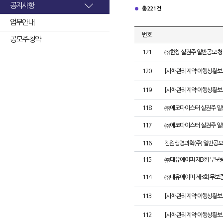
공지사항
총 221건
업무안내
번호
공모주 청약
121
㈜한창 실권주 일반공모 청
120
[사채관리계약 이행상황보고
119
[사채관리계약 이행상황보고
118
㈜에코마이스터 실권주 일
117
㈜에코마이스터 실권주 일
116
진원생명과학(주) 일반공모
115
㈜대유에이피 제3회 무보
114
㈜대유에이피 제3회 무보
113
[사채관리계약 이행상황보
112
[사채관리계약 이행상황보고