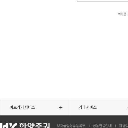
처음
바로가기 서비스
기타 서비스
보호금융상품등록부
공동인증안내
이용