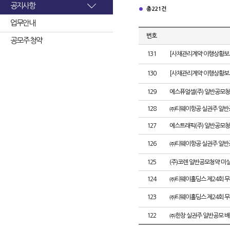
공지사항
총 221건
업무안내
번호
공모주 청약
131
[사채관리계약 이행상황보고
130
[사채관리계약 이행상황보고
129
에스퓨얼셀(주) 일반공모청
128
㈜티웨이항공 실권주 일반
127
에스트래픽(주) 일반공모청
126
㈜티웨이항공 실권주 일반
125
(주)코렌 일반공모청약 미
124
㈜티웨이홀딩스 제24회 
123
㈜티웨이홀딩스 제24회 
122
㈜한창 실권주 일반공모 배