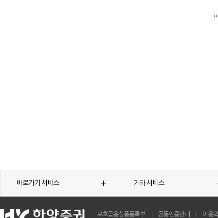
바로가기 서비스
기타 서비스
보호금융상품등록부
공동인증안내
이용