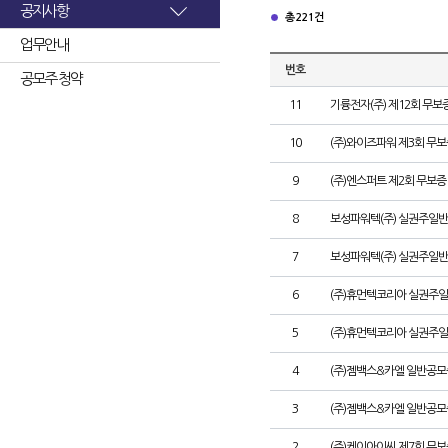
공지사항
총 221건
업무안내
번호
공모주 청약
11
기륭전자(주) 제12회 무보
10
(주)와이즈파워 제3회 무
9
(주)엔스퍼트 제2회 무보
8
보성파워텍(주) 실권주일반
7
보성파워텍(주) 실권주일반
6
(주)휴먼텍코리아 실권주일
5
(주)휴먼텍코리아 실권주일
4
(주)젬백스&카엘 일반공모
3
(주)젬백스&카엘 일반공
2
(주)케이아이씨 제7회 무