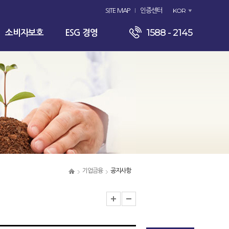
KOR
SITE MAP
인증센터
1588 - 2145
소비자보호
ESG 경영
기업금융
공지사항