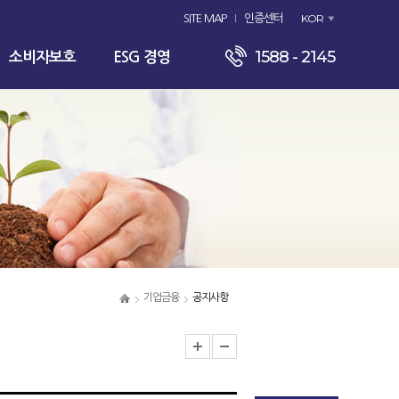
KOR
SITE MAP
인증센터
1588 - 2145
소비자보호
ESG 경영
기업금융
공지사항