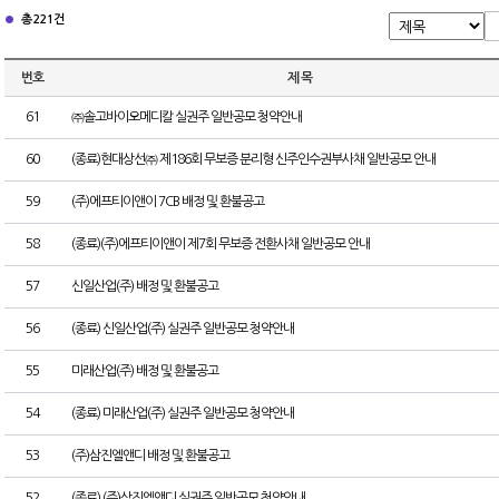
총 221건
번호
제 목
61
㈜솔고바이오메디칼 실권주 일반공모 청약안내
60
(종료)현대상선㈜ 제186회 무보증 분리형 신주인수권부사채 일반공모 안내
59
(주)에프티이앤이 7CB 배정 및 환불공고
58
(종료)(주)에프티이앤이 제7회 무보증 전환사채 일반공모 안내
57
신일산업(주) 배정 및 환불공고
56
(종료) 신일산업(주) 실권주 일반공모 청약안내
55
미래산업(주) 배정 및 환불공고
54
(종료) 미래산업(주) 실권주 일반공모 청약안내
53
(주)삼진엘앤디 배정 및 환불공고
52
(종료) (주)삼진엘앤디 실권주 일반공모 청약안내