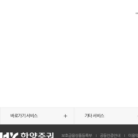
바로가기 서비스
기타 서비스
보호금융상품등록부
공동인증안내
이용