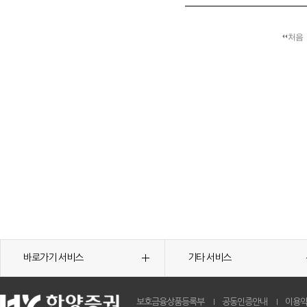
처음
바로가기 서비스
기타 서비스
보호금융상품등록부
공동인증안내
이용