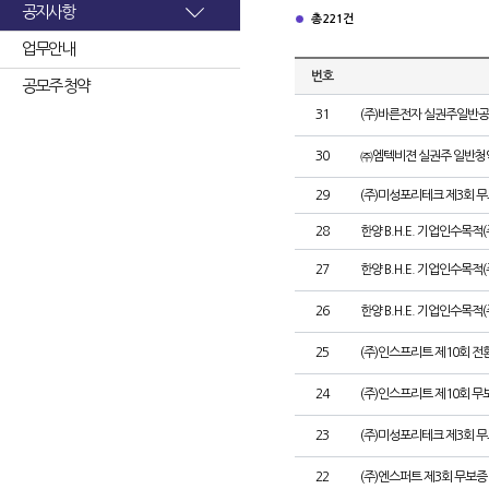
공지사항
총 221건
업무안내
번호
공모주 청약
31
(주)바른전자 실권주일반공
30
㈜엠텍비젼 실권주 일반청
29
(주)미성포리테크 제3회 
28
한양 B.H.E. 기업인수목적
27
한양 B.H.E. 기업인수목적(주
26
한양 B.H.E. 기업인수목적(
25
(주)인스프리트 제10회 전
24
(주)인스프리트 제10회 무
23
(주)미성포리테크 제3회 
22
(주)엔스퍼트 제3회 무보증