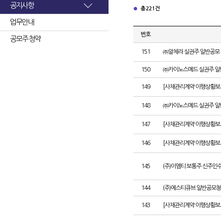
공지사항
총 221건
업무안내
번호
공모주 청약
151
㈜알체라 실권주 일반공모 
150
㈜카이노스메드 실권주 일
149
[사채관리계약 이행상황보고서
148
㈜카이노스메드 실권주 일
147
[사채관리계약 이행상황보고
146
[사채관리계약 이행상황보고
145
(주)이엠티 보통주 신주인
144
(주)에스티큐브 일반공모청
143
[사채관리계약 이행상황보고서