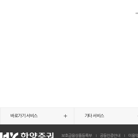
바로가기 서비스
기타 서비스
보호금융상품등록부
공동인증안내
이용