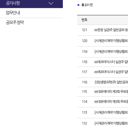
공지사항
총 221건
업무안내
번호
공모주 청약
121
㈜한창 실권주 일반공모 청
120
[사채관리계약 이행상황보고
119
[사채관리계약 이행상황보고
118
㈜에코마이스터 실권주 일
117
㈜에코마이스터 실권주 일
116
진원생명과학(주) 일반공모
115
㈜대유에이피 제3회 무보
114
㈜대유에이피 제3회 무보
113
[사채관리계약 이행상황보
112
[사채관리계약 이행상황보고