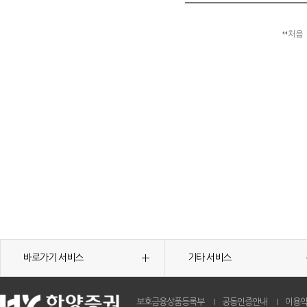
처음
바로가기 서비스
기타 서비스
보호금융상품등록부
공동인증안내
이용